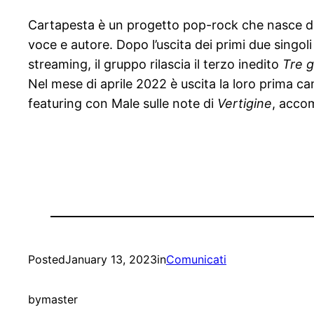
Cartapesta è un progetto pop-rock che nasce dall
voce e autore. Dopo l’uscita dei primi due singol
streaming, il gruppo rilascia il terzo inedito
Tre g
Nel mese di aprile 2022 è uscita la loro prima ca
featuring con Male sulle note di
Vertigine
, acco
Posted
January 13, 2023
in
Comunicati
by
master