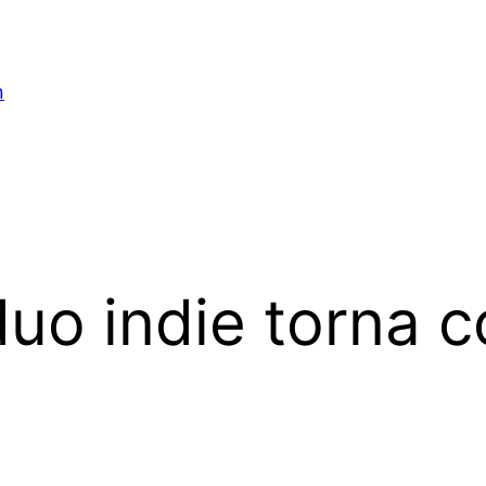
n
duo indie torna c