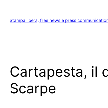
Skip
to
content
Stampa libera, free news e press communicatio
Cartapesta, il 
Scarpe