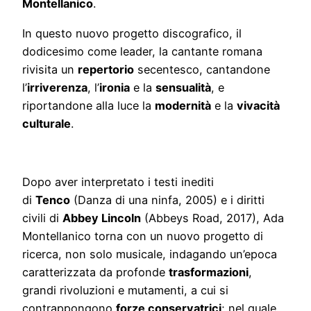
Montellanico
.
In questo nuovo progetto discografico, il
dodicesimo come leader, la cantante romana
rivisita un
repertorio
secentesco, cantandone
l’
irriverenza
, l’
ironia
e la
sensualità
, e
riportandone alla luce la
modernità
e la
vivacità
culturale
.
Dopo aver interpretato i testi inediti
di
Tenco
(Danza di una ninfa, 2005) e i diritti
civili di
Abbey Lincoln
(Abbeys Road, 2017), Ada
Montellanico torna con un nuovo progetto di
ricerca, non solo musicale, indagando un’epoca
caratterizzata da profonde
trasformazioni
,
grandi rivoluzioni e mutamenti, a cui si
contrappongono
forze conservatrici
; nel quale