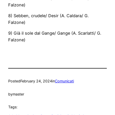
Falzone)
8) Sebben, crudele/ Desir (A. Caldara/ G.
Falzone)
9) Già il sole dal Gange/ Gange (A. Scarlatti/ G.
Falzone)
Posted
February 24, 2024
in
Comunicati
by
master
Tags: