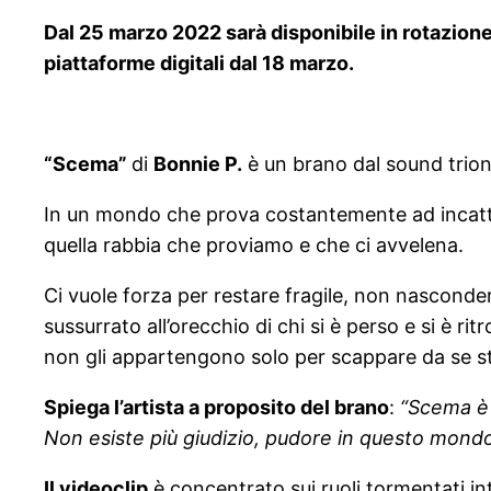
Dal 25 marzo 2022 sarà disponibile in rotazio
piattaforme digitali dal 18 marzo.
“Scema”
di
Bonnie P.
è un brano dal sound trionf
In un mondo che prova costantemente ad incattivi
quella rabbia che proviamo e che ci avvelena.
Ci vuole forza per restare fragile, non nasconder
sussurrato all’orecchio di chi si è perso e si è 
non gli appartengono solo per scappare da se s
Spiega l’artista a proposito del brano
:
“Scema è l
Non esiste più giudizio, pudore in questo mondo 
Il videoclip
è concentrato sui ruoli tormentati in