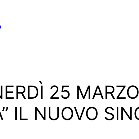
n
NERDÌ 25 MARZO
” IL NUOVO SI