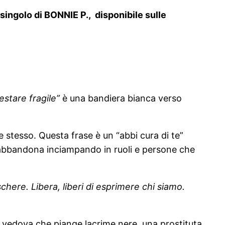
 singolo di BONNIE P., disponibile sulle
restare fragile”
è una bandiera bianca verso
e stesso. Questa frase è un “abbi cura di te”
 si abbandona inciampando in ruoli e persone che
schere. Libera, liberi di esprimere chi siamo.
na vedova che piange lacrime nere, una prostituta,