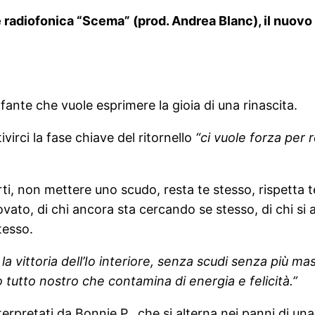
ne radiofonica “Scema”
(prod. Andrea Blanc), il nuovo
ante che vuole esprimere la gioia di una rinascita.
rci la fase chiave del ritornello
“ci vuole forza per 
ti, non mettere uno scudo, resta te stesso, rispetta t
ritrovato, di chi ancora sta cercando se stesso, di chi
tesso.
a vittoria dell’Io interiore, senza scudi senza più ma
tutto nostro che contamina di energia e felicità.”
terpretati da Bonnie P., che si alterna nei panni di u