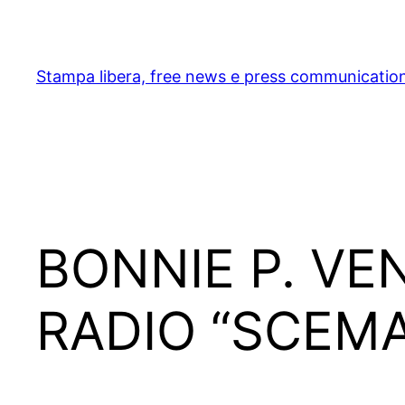
Skip
to
content
Stampa libera, free news e press communicatio
BONNIE P. VE
RADIO “SCEMA