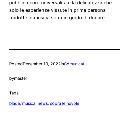
pubblico con l’universalità e la delicatezza che
solo le esperienze vissute in prima persona
tradotte in musica sono in grado di donare.
Posted
December 13, 2022
in
Comunicati
by
master
Tags:
blade
, 
musica
, 
news
, 
sopra le nuvole