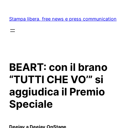
Skip
to
Stampa libera, free news e press communication
content
BEART: con il brano
“TUTTI CHE VO’” si
aggiudica il Premio
Speciale
Deejay a Deejay OnStage