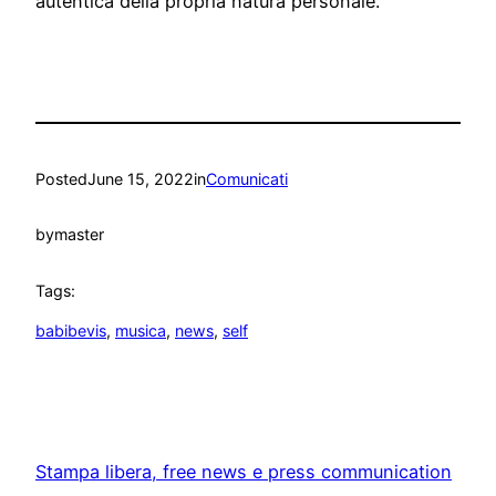
autentica della propria natura personale.
Posted
June 15, 2022
in
Comunicati
by
master
Tags:
babibevis
, 
musica
, 
news
, 
self
Stampa libera, free news e press communication