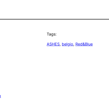
Tags:
ASHES
, 
belgio
, 
Red&Blue
n