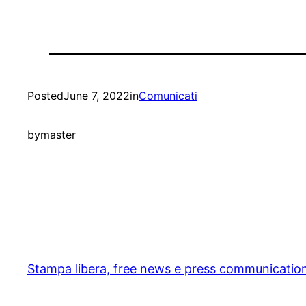
Posted
June 7, 2022
in
Comunicati
by
master
Stampa libera, free news e press communicatio