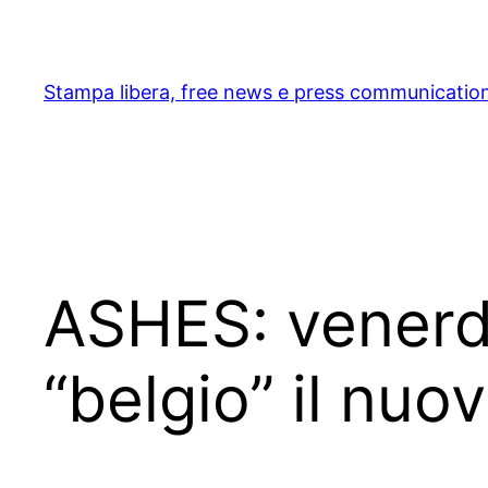
Skip
to
content
Stampa libera, free news e press communicatio
ASHES: venerdì
“belgio” il nuo