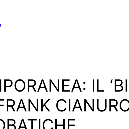
n
ORANEA: IL ‘B
 FRANK CIANUR
OBATICHE