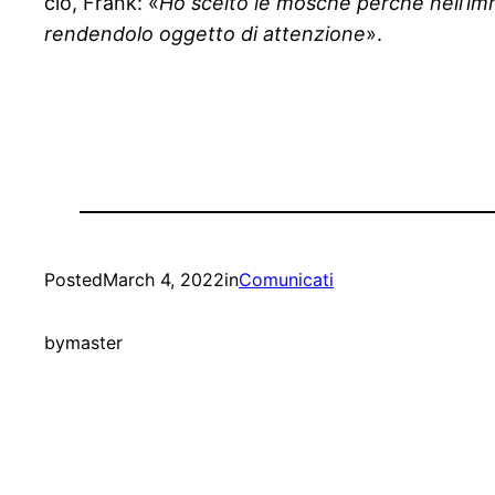
ciò, Frank: «
Ho scelto le mosche perché nell’immag
rendendolo oggetto di attenzione
».
Posted
March 4, 2022
in
Comunicati
by
master