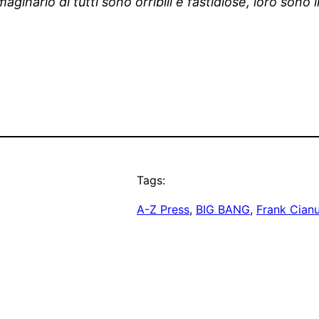
inario di tutti sono orribili e fastidiose, loro sono i
Tags:
A-Z Press
, 
BIG BANG
, 
Frank Cian