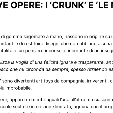
E OPERE: I ‘CRUNK’ E ‘L
 o di gomma sagomato a mano, nascono in origine su un
o infantile di restituire disegni che non abbiano alcun
brutalità di un pensiero inconscio, incurante di un ins
lizza la voglia di una felicità ignara e trasparente, 
ttesco che mi circonda da sempre, spesso ritraendo 
’
sono divertenti art toys da compagnia, irriverenti, ca
iù improbabile.
e, apparentemente uguali l’una all’altra ma ciascuna 
i, piccole sculture in edizione limitata, ognuna con il pr