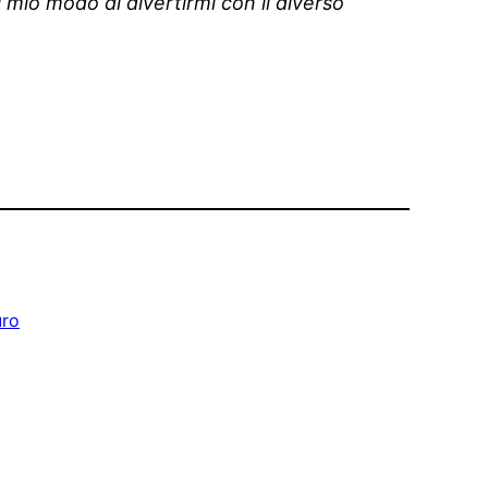
l mio modo di divertirmi con il diverso
uro