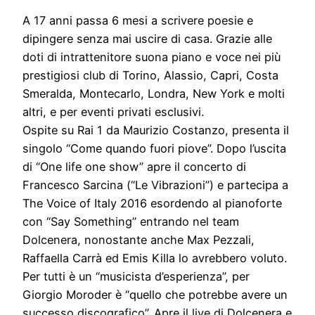
A 17 anni passa 6 mesi a scrivere poesie e
dipingere senza mai uscire di casa. Grazie alle
doti di intrattenitore suona piano e voce nei più
prestigiosi club di Torino, Alassio, Capri, Costa
Smeralda, Montecarlo, Londra, New York e molti
altri, e per eventi privati esclusivi.
Ospite su Rai 1 da Maurizio Costanzo, presenta il
singolo “Come quando fuori piove”. Dopo l’uscita
di “One life one show” apre il concerto di
Francesco Sarcina (“Le Vibrazioni”) e partecipa a
The Voice of Italy 2016 esordendo al pianoforte
con “Say Something” entrando nel team
Dolcenera, nonostante anche Max Pezzali,
Raffaella Carrà ed Emis Killa lo avrebbero voluto.
Per tutti è un “musicista d’esperienza”, per
Giorgio Moroder è “quello che potrebbe avere un
successo discografico”. Apre il live di Dolcenera e