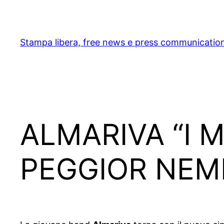
Skip
to
content
Stampa libera, free news e press communicatio
ALMARIVA “I 
PEGGIOR NEMI