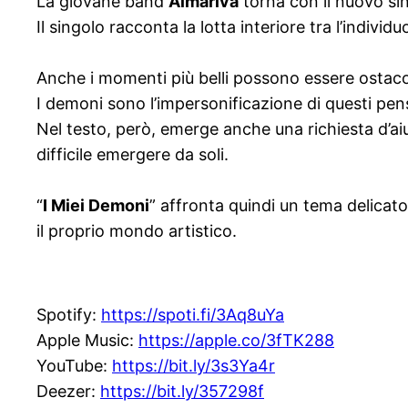
La giovane band
Almariva
torna con il nuovo si
Il singolo racconta la lotta interiore tra l’individ
Anche i momenti più belli possono essere ostacola
I demoni sono l’impersonificazione di questi pen
Nel testo, però, emerge anche una richiesta d’aiu
difficile emergere da soli.
“
I Miei Demoni
” affronta quindi un tema delicat
il proprio mondo artistico.
Spotify:
https://spoti.fi/3Aq8uYa
Apple Music:
https://apple.co/3fTK288
YouTube:
https://bit.ly/3s3Ya4r
Deezer:
https://bit.ly/357298f