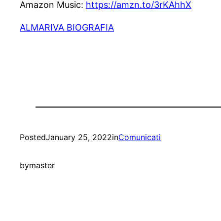
Amazon Music:
https://amzn.to/3rKAhhX
ALMARIVA BIOGRAFIA
Posted
January 25, 2022
in
Comunicati
by
master