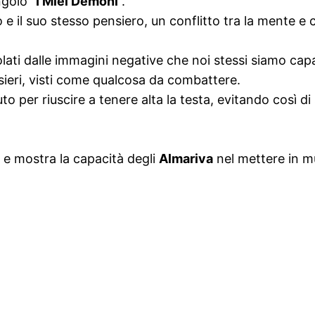
ngolo “
I Miei Demoni
”.
uo e il suo stesso pensiero, un conflitto tra la mente e c
ti dalle immagini negative che noi stessi siamo capac
sieri, visti come qualcosa da combattere.
to per riuscire a tenere alta la testa, evitando così 
o e mostra la capacità degli
Almariva
nel mettere in mu