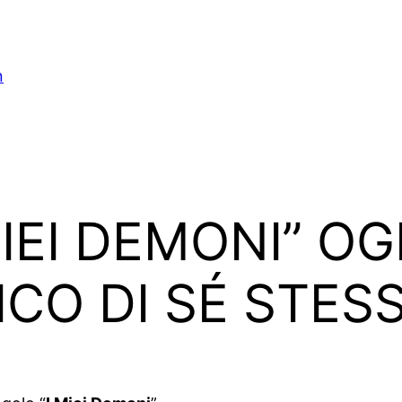
n
MIEI DEMONI” OG
CO DI SÉ STES