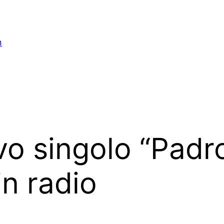
n
ovo singolo “Padro
in radio