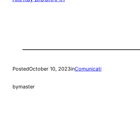
Posted
October 10, 2023
in
Comunicati
by
master