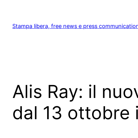
Skip
to
content
Stampa libera, free news e press communicatio
Alis Ray: il nu
dal 13 ottobre 