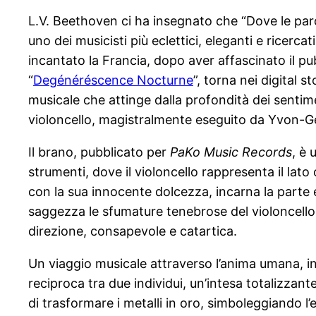
L.V. Beethoven ci ha insegnato che “Dove le parol
uno dei musicisti più eclettici, eleganti e ricerc
incantato la Francia, dopo aver affascinato il pu
“
Degénéréscence Nocturne
”, torna nei digital 
musicale che attinge dalla profondità dei sentime
violoncello, magistralmente eseguito da Yvon-Gé
Il brano, pubblicato per
PaKo Music Records
, è 
strumenti, dove il violoncello rappresenta il lato
con la sua innocente dolcezza, incarna la parte e
saggezza le sfumature tenebrose del violoncello 
direzione, consapevole e catartica.
Un viaggio musicale attraverso l’anima umana, in 
reciproca tra due individui, un’intesa totalizzant
di trasformare i metalli in oro, simboleggiando l