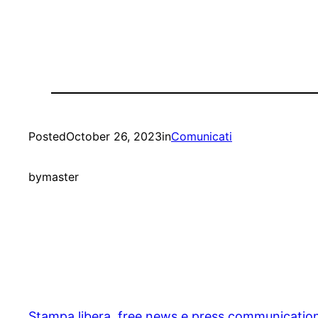
Posted
October 26, 2023
in
Comunicati
by
master
Stampa libera, free news e press communicatio