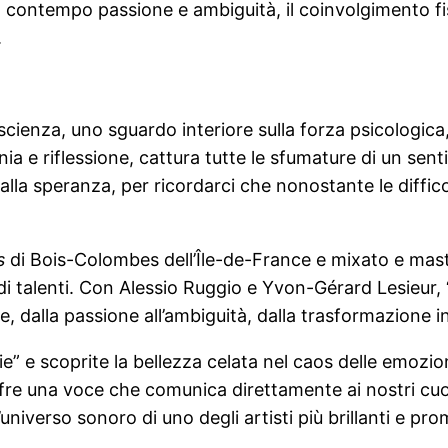
al contempo passione e ambiguità, il coinvolgimento fis
.
ienza, uno sguardo interiore sulla forza psicologica, 
onia e riflessione, cattura tutte le sfumature di un se
lla speranza, per ricordarci che nonostante le diffic
s
di Bois-Colombes dell’Île-de-France e mixato e mast
a di talenti. Con Alessio Ruggio e Yvon-Gérard Lesieur
, dalla passione all’ambiguità, dalla trasformazione int
mie” e scoprite la bellezza celata nel caos delle emozi
re una voce che comunica direttamente ai nostri cuori.
universo sonoro di uno degli artisti più brillanti e pr