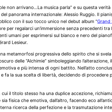
e non arrivano…La musica parla” e su questa verità str
ati del panorama internazionale: Alessio Ruggio. Il pia
bblico con il suo tocco unico nel debut album “
Grand 
store per regalarci un’immersione senza precedenti tra l
nti umani per esprimersi sul bianco e nero del pianofo
rard Lesieur.
una metamorfosi progressiva dello spirito che si svela 
 oscuro delle “Alchimie” simboleggiando l’alterazione, i
motiva e più intensa di ogni battito. Nell’atto conclu
e fa la sua scelta di libertà, decidendo di procedere
cui il titolo stesso ha una duplice accezione, richiama
e sia fisica che emotiva, dall’altro, facendo eco all’an
’eterna ricerca della perfezione e la trasmutazione int