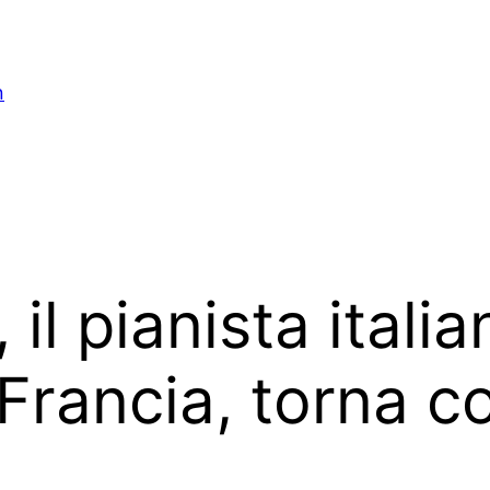
n
 il pianista itali
Francia, torna c