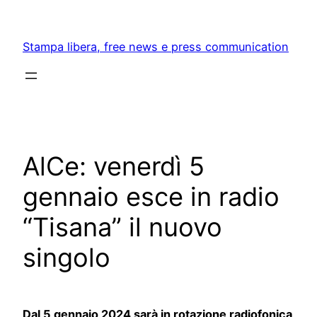
Skip
to
Stampa libera, free news e press communication
content
AlCe: venerdì 5
gennaio esce in radio
“Tisana” il nuovo
singolo
Dal 5 gennaio 2024 sarà in rotazione radiofonica