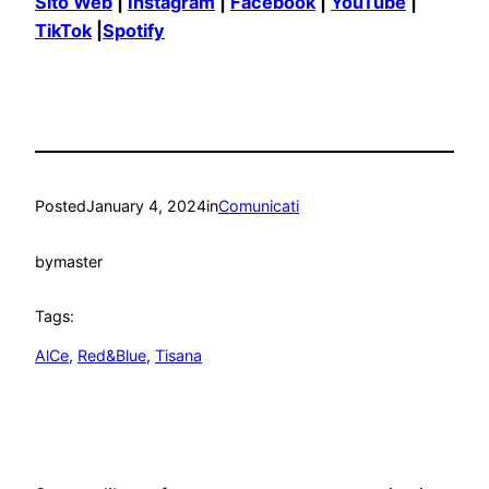
Sito Web
|
Instagram
|
Facebook
|
YouTube
|
TikTok
|
Spotify
Posted
January 4, 2024
in
Comunicati
by
master
Tags:
AlCe
, 
Red&Blue
, 
Tisana