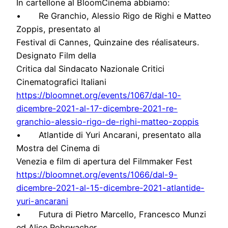
In cartellone al BloomCinema abbiamo:
• Re Granchio, Alessio Rigo de Righi e Matteo
Zoppis, presentato al
Festival di Cannes, Quinzaine des réalisateurs.
Designato Film della
Critica dal Sindacato Nazionale Critici
Cinematografici Italiani
https://bloomnet.org/events/10
67/dal-10-
dicembre-2021-al-17-
dicembre-2021-re-
granchio-ales
sio-rigo-de-righi-matteo-zoppi
s
• Atlantide di Yuri Ancarani, presentato alla
Mostra del Cinema di
Venezia e film di apertura del Filmmaker Fest
https://bloomnet.org/events/10
66/dal-9-
dicembre-2021-al-15-
dicembre-2021-atlantide-
yuri-
ancarani
• Futura di Pietro Marcello, Francesco Munzi
ed Alice Rohrwacher,