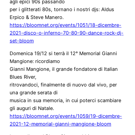
agli epici 90s passando
per i glitterati 80s, tornano i nostri djs: Aldus
Erpico & Steve Manero.
https://bloomnet.org/events/10
51/18-dicembre-
2021-disco-o-in
ferno-70-80-90-dance-rock-dj-
set-bloom
Domenica 19/12 si terrà il 12° Memorial Gianni
Mangione: ricordiamo
Gianni Mangione, il grande fondatore di Italian
Blues River,
ritrovandoci, finalmente di nuovo dal vivo, per
una grande serata di
musica in sua memoria, in cui poterci scambiare
gli auguri di Natale.
https://bloomnet.org/events/10
59/19-dicembre-
2021-12-memoria
l-gianni-mangione-bloom