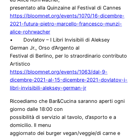
presentato alla Quinzaine al Festival di Cannes
https://bloomnet.org/events/10
70/16-dicembre-
2021-futura-pie
tro-marcello-francesco-munzi-
alice-rohrwacher
• Dovlatov – I Libri Invisibili di Aleksey
German Jr., Orso d’Argento al
Festival di Berlino, per lo straordinario contributo
Artistico
https://bloomnet.org/events/10
63/dal-9-
dicembre-2021-al-15-
dicembre-2021-dovlatov-i-
libri
-invisibili-aleksey-german-jr
Ricoediamo che Bar&Cucina saranno aperti ogni
giorno dalle 18:00 con
possibilità di servizio al tavolo, d’asporto e a
domicilio. Il menu
aggiornato dei burger vegan/veggie/di carne e