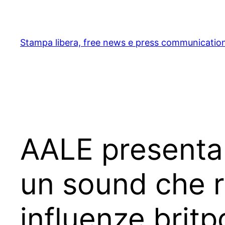
Skip
to
content
Stampa libera, free news e press communicatio
AALE presenta 
un sound che r
influenze britp