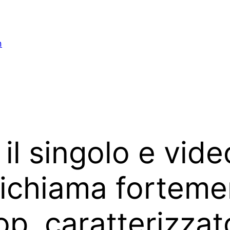
n
il singolo e vi
ichiama forteme
op, caratterizzat