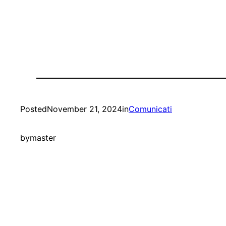
Posted
November 21, 2024
in
Comunicati
by
master