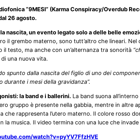
adiofonica “9MESI” (Karma Conspiracy/Overdub Reco
dal 26 agosto.
la nascita, un evento legato solo a delle belle emozi
ro il grembo materno, sono tutt’altro che lineari. Ne
o il testo, ma anche con un’alternanza tra sonorità
“c
a di una nuova vita.
 spunto dalla nascita del figlio di uno dei component
 durante i mesi della gravidanza”.
isti: la band e i ballerini.
La band suona all’interno
ntero gruppo è presente nella gabbia, mentre in altre 
la che rappresenta l’utero materno. Il colore rosso 
 la musica. Il video termina con una luce che invade l
youtube.com/watch?v=pyYV7FfzHVE