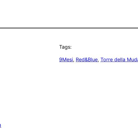
Tags:
9Mesi
, 
Red&Blue
, 
Torre della Mud
n