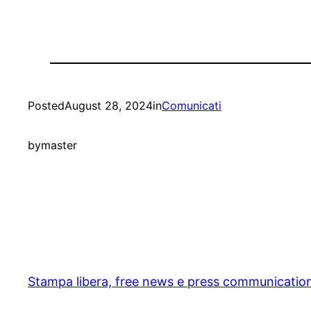
Posted
August 28, 2024
in
Comunicati
by
master
Stampa libera, free news e press communicatio