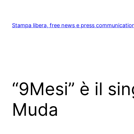
Skip
to
content
Stampa libera, free news e press communicatio
“9Mesi” è il si
Muda