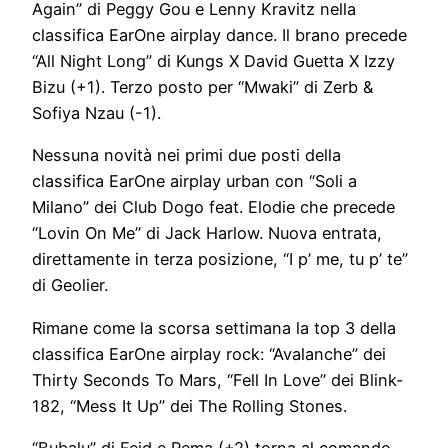
Again” di Peggy Gou e Lenny Kravitz nella
classifica EarOne airplay dance. Il brano precede
“All Night Long” di Kungs X David Guetta X Izzy
Bizu (+1). Terzo posto per “Mwaki” di Zerb &
Sofiya Nzau (-1).
Nessuna novità nei primi due posti della
classifica EarOne airplay urban con “Soli a
Milano” dei Club Dogo feat. Elodie che precede
“Lovin On Me” di Jack Harlow. Nuova entrata,
direttamente in terza posizione, “I p’ me, tu p’ te”
di Geolier.
Rimane come la scorsa settimana la top 3 della
classifica EarOne airplay rock: “Avalanche” dei
Thirty Seconds To Mars, “Fell In Love” dei Blink-
182, “Mess It Up” dei The Rolling Stones.
“Bubalu” di Feid e Rema (+2) torna al comando