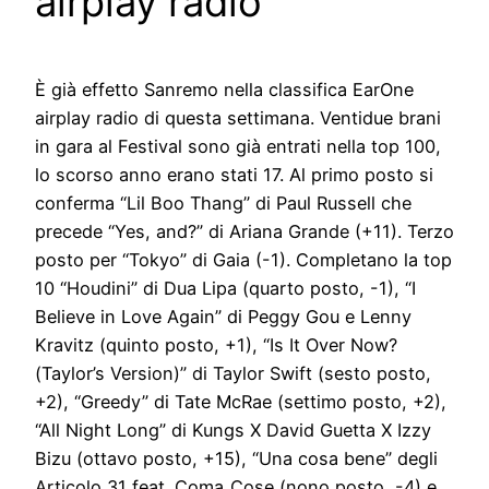
airplay radio
È già effetto Sanremo nella classifica EarOne
airplay radio di questa settimana. Ventidue brani
in gara al Festival sono già entrati nella top 100,
lo scorso anno erano stati 17. Al primo posto si
conferma “Lil Boo Thang” di Paul Russell che
precede “Yes, and?” di Ariana Grande (+11). Terzo
posto per “Tokyo” di Gaia (-1). Completano la top
10 “Houdini” di Dua Lipa (quarto posto, -1), “I
Believe in Love Again” di Peggy Gou e Lenny
Kravitz (quinto posto, +1), “Is It Over Now?
(Taylor’s Version)” di Taylor Swift (sesto posto,
+2), “Greedy” di Tate McRae (settimo posto, +2),
“All Night Long” di Kungs X David Guetta X Izzy
Bizu (ottavo posto, +15), “Una cosa bene” degli
Articolo 31 feat. Coma_Cose (nono posto, -4) e